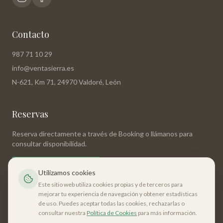
Contacto
987 71 10 29
info@ventasierra.es
N-621, Km 71, 24970 Valdoré, León
Reservas
Reserva directamente a través de Booking o llámanos para
consultar disponibilidad.
Reservar en Booking
Utilizamos cookies
Este sitio web utiliza cookies propias y de terceros para
mejorar tu experiencia de navegación y obtener estadísticas
de uso. Puedes aceptar todas las cookies, rechazarlas o
consultar nuestra
Política de Cookies
para más información.
©
2026
Hostal Restaurante Ventasierra. Todos los derechos reservados.